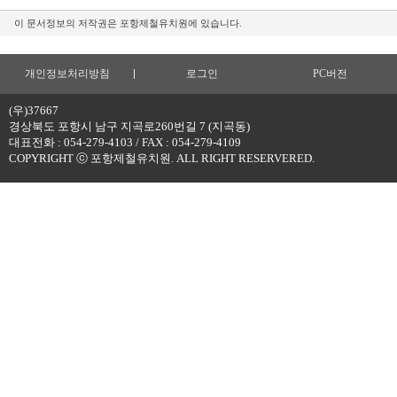
이 문서정보의 저작권은 포항제철유치원에 있습니다.
개인정보처리방침
로그인
PC버전
(우)37667
경상북도 포항시 남구 지곡로260번길 7 (지곡동)
대표전화 : 054-279-4103 / FAX : 054-279-4109
COPYRIGHT ⓒ 포항제철유치원. ALL RIGHT RESERVERED.